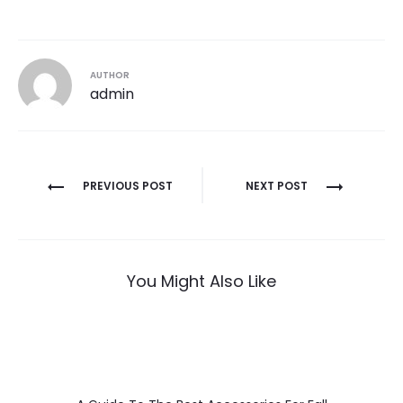
AUTHOR
admin
Navegación
PREVIOUS POST
NEXT POST
de
entradas
You Might Also Like