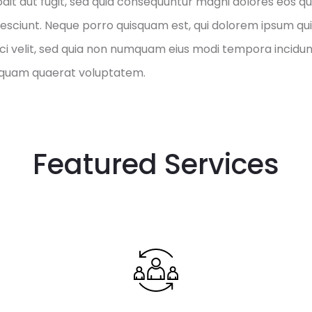
odit aut fugit, sed quia consequuntur magni dolores eos qu
esciunt. Neque porro quisquam est, qui dolorem ipsum quia
ci velit, sed quia non numquam eius modi tempora incidun
quam quaerat voluptatem.
Featured Services