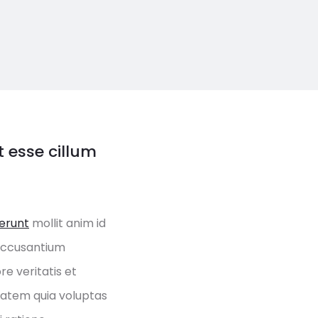
t esse cillum
serunt
mollit anim id
 accusantium
e veritatis et
tatem quia voluptas