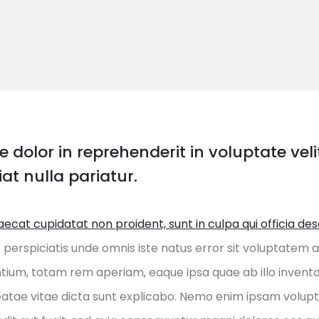
e dolor in reprehenderit in voluptate veli
at nulla pariatur.
ecat cupidatat non proident, sunt in culpa qui officia de
 perspiciatis unde omnis iste natus error sit voluptatem
ium, totam rem aperiam, eaque ipsa quae ab illo inventor
eatae vitae dicta sunt explicabo. Nemo enim ipsam volup