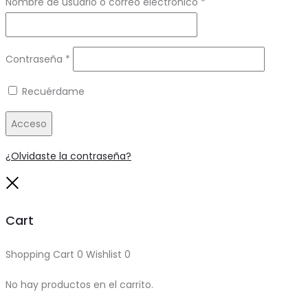
Obligatorio
Nombre de usuario o correo electrónico
*
Obligatorio
Contraseña
*
Recuérdame
Acceso
¿Olvidaste la contraseña?
Close
Cart
Shopping Cart
0
Wishlist
0
No hay productos en el carrito.