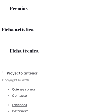
Premios
Ficha artística
Ficha técnica
Project
Proyecto anterior
navigation
Copyright © 2026
Quienes somos
Contacto
Facebook
Instagram