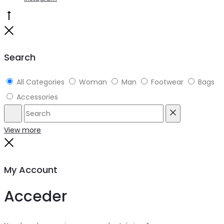
Go
to
Close
top
Search
All Categories
Woman
Man
Footwear
Bags
Accessories
Search
Reset
View more
Close
My Account
Acceder